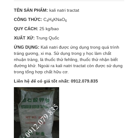
TÊN SẢN PHẨM:
kali natri tractat
CÔNG THỨC:
C
H
KNaO
4
4
6
QUY CÁCH:
25 kg/bao
XUẤT XỨ:
Trung Quốc
ỨNG DỤNG:
Kali natri được ứng dụng trong quá trình
tráng gương, xi mạ. Sử dụng trong y học làm chất
nhuận tràng, là thuốc thử fehling, thuốc thử nhận biết
đường khử. Ngoài ra kali natri tractat còn được sử dụng
trong tổng hợp chất hữu cơ.
Liên hệ để có giá tốt nhất: 0912.079.835