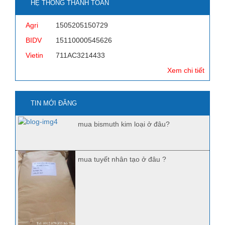
HỆ THỐNG THANH TOÁN
Agri
1505205150729
BIDV
15110000545626
Vietin
711AC3214433
Xem chi tiết
TIN MỚI ĐĂNG
mua bismuth kim loại ở đâu?
mua tuyết nhân tạo ở đâu ?