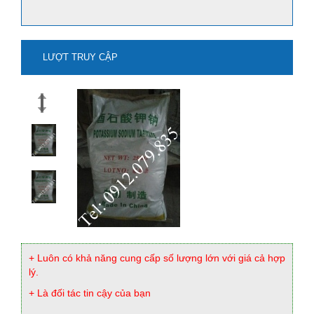
LƯỢT TRUY CẬP
mua natri stanat-na2sno3 ở đâu?
Xem thêm
+ Luôn có khả năng cung cấp số lượng lớn với giá cả hợp
lý.
+ Là đối tác tin cậy của bạn