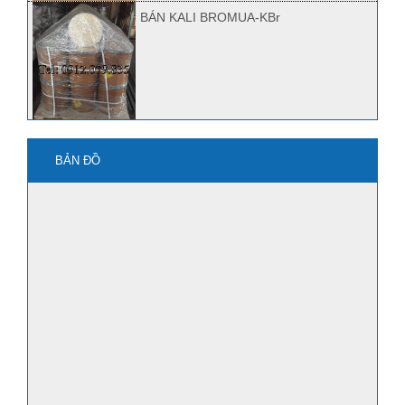
BÁN KALI BROMUA-KBr
mua kbro3 ở đâu?
BẢN ĐỒ
Quảng Nam bán Kbr, Kbro3
mua axit HF ở đâu?