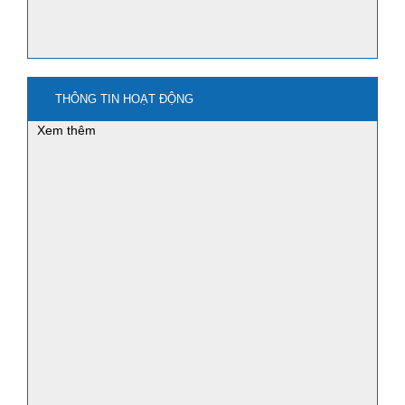
THÔNG TIN HOẠT ĐỘNG
mua nano3 ở đâu?
Xem thêm
mua bột sắt - iron powder ở đâu?
Ứng dụng của bột sắt nghiền - Iron
powder