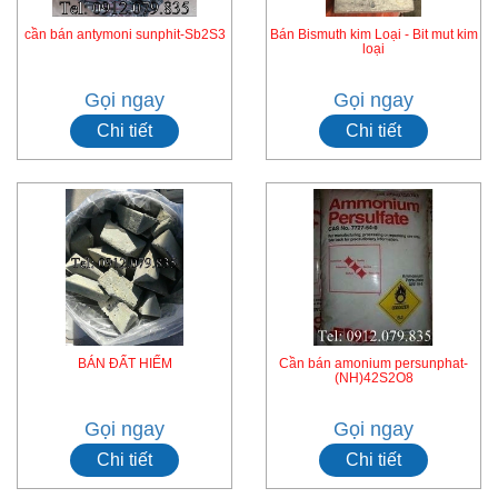
cần bán antymoni sunphit-Sb2S3
Bán Bismuth kim Loại - Bit mut kim
loại
Gọi ngay
Gọi ngay
Chi tiết
Chi tiết
BÁN ĐẤT HIẾM
Cần bán amonium persunphat-
(NH)42S2O8
Gọi ngay
Gọi ngay
Chi tiết
Chi tiết