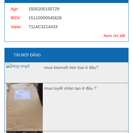
Agri
1505205150729
BIDV
15110000545626
Vietin
711AC3214433
Xem chi tiết
TIN MỚI ĐĂNG
mua bismuth kim loại ở đâu?
mua tuyết nhân tạo ở đâu ?