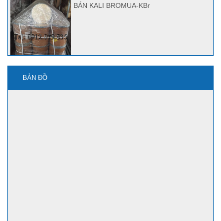
BÁN KALI BROMUA-KBr
BẢN ĐỒ
mua kbro3 ở đâu?
Quảng Nam bán Kbr, Kbro3