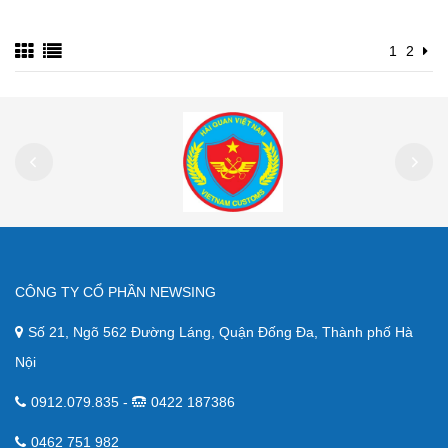
1
2
CÔNG TY CỔ PHẦN NEWSING
Số 21, Ngõ 562 Đường Láng, Quận Đống Đa, Thành phố Hà
Nội
0912.079.835 -
0422 187386
0462 751 982