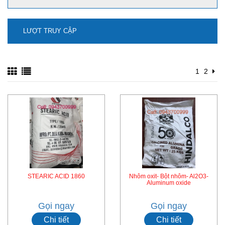
Ứng dụng của bột sắt nghiền - Iron powder
LƯỢT TRUY CẬP
1
2
mua natri stanat-na2sno3 ở đâu?
STEARIC ACID 1860
Nhôm oxit- Bột nhôm- Al2O3-
Aluminum oxide
Gọi ngay
Gọi ngay
Xem thêm
Chi tiết
Chi tiết