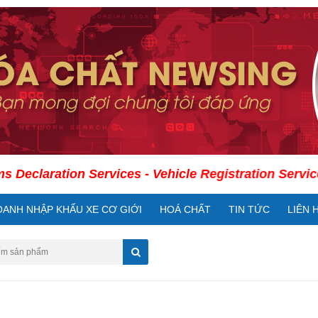
aration Services - Vehicle Registration Services - In
OANH NHẬP KHẨU XE CƠ GIỚI
HOÁ CHẤT
TIN TỨC
LIÊN 