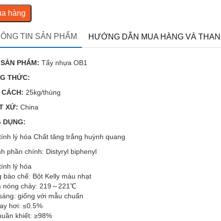
a hàng
ÔNG TIN SẢN PHẨM
HƯỚNG DẪN MUA HÀNG VÀ THAN
 SẢN PHẨM:
Tẩy nhựa OB1
G THỨC:
 CÁCH:
25kg/thùng
T XỨ:
China
 DỤNG:
tính lý hóa Chất tăng trắng huỳnh quang
h phần chính: Distyryl biphenyl
tính lý hóa
 bào chế: Bột Kelly màu nhạt
 nóng chảy: 219～221℃
sáng: giống với mẫu chuẩn
ay hơi: ≤0.5%
huần khiết: ≥98%