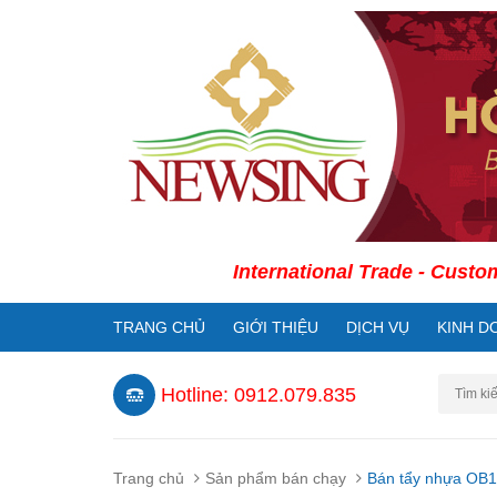
International Trade - Customs Decl
TRANG CHỦ
GIỚI THIỆU
DỊCH VỤ
KINH D
Hotline: 0912.079.835
Trang chủ
Sản phẩm bán chạy
Bán tẩy nhựa OB1