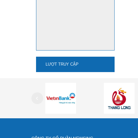
LƯỢT TRUY CẬP