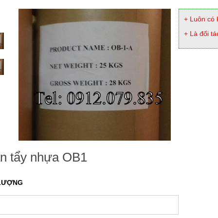
+ Luôn có 
+ Là đối tá
n tẩy nhựa OB1
LƯỢNG