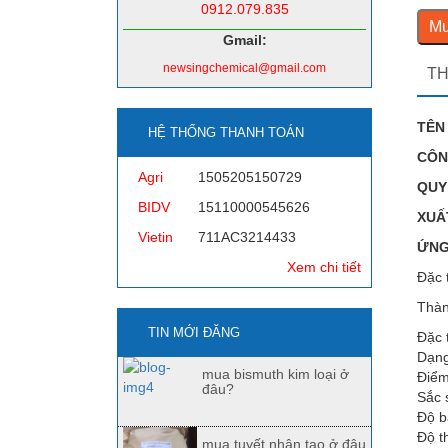
0912.079.835
Mu
Gmail:
newsingchemical@gmail.com
TH
TÊN
HỆ THỐNG THANH TOÁN
CÔN
Agri
1505205150729
QUY
BIDV
15110000545626
XUẤ
Vietin
711AC3214433
ỨNG
Xem chi tiết
Đặc 
Thàn
TIN MỚI ĐĂNG
Đặc 
Dạng
mua bismuth kim loại ở
Điểm
đâu?
Sắc 
Độ b
Độ t
mua tuyết nhân tạo ở đâu