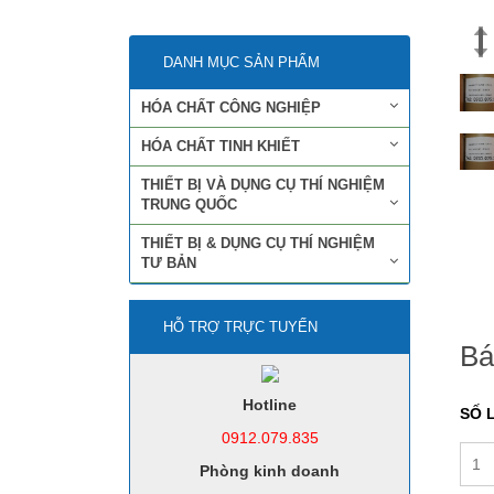
DANH MỤC SẢN PHẨM
HÓA CHẤT CÔNG NGHIỆP
HÓA CHẤT TINH KHIẾT
THIẾT BỊ VÀ DỤNG CỤ THÍ NGHIỆM
TRUNG QUỐC
THIẾT BỊ & DỤNG CỤ THÍ NGHIỆM
TƯ BẢN
HỖ TRỢ TRỰC TUYẾN
Bá
Hotline
SỐ 
0912.079.835
Phòng kinh doanh