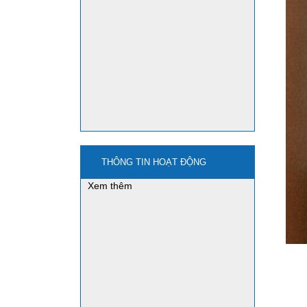
mua nano3 ở đâu?
mua bột sắt - iron powder
ở đâu?
Ứng dụng của bột sắt
nghiền - Iron powder
THÔNG TIN HOẠT ĐỘNG
Xem thêm
mua natri stanat-na2sno3
ở đâu?
Xem thêm