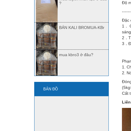
Độ m
?
------
Đặc 
1． C
BÁN KALI BROMUA-KBr
sáng
2．Tư
3．Độ
mua kbro3 ở đâu?
Phạm
1. C
2. N
Đóng
Quảng Nam bán Kbr,
Kbro3
(5kg
BẢN ĐỒ
Cất 
Liên
mua axit HF ở đâu?