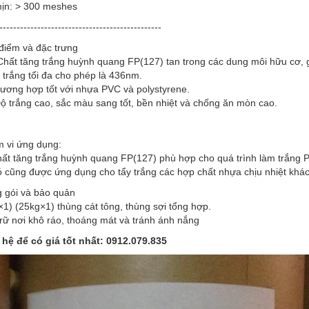
ịn: > 300 meshes
-----------------------------------------------
điểm và đặc trưng
hất tăng trắng huỳnh quang FP(127) tan trong các dung môi hữu cơ, g
 trắng tối đa cho phép là 436nm.
ơng hợp tốt với nhựa PVC và polystyrene.
 trắng cao, sắc màu sang tốt, bền nhiệt và chống ăn mòn cao.
 vi ứng dụng:
hất tăng trắng huỳnh quang FP(127) phù hợp cho quá trình làm trắng P
ó cũng được ứng dụng cho tẩy trắng các hợp chất nhựa chịu nhiệt khác
 gói và bảo quản
×1) (25kg×1) thùng cát tông, thùng sợi tổng hợp.
trữ nơi khô ráo, thoáng mát và tránh ánh nắng
 hệ để có giá tốt nhất: 0912.079.835