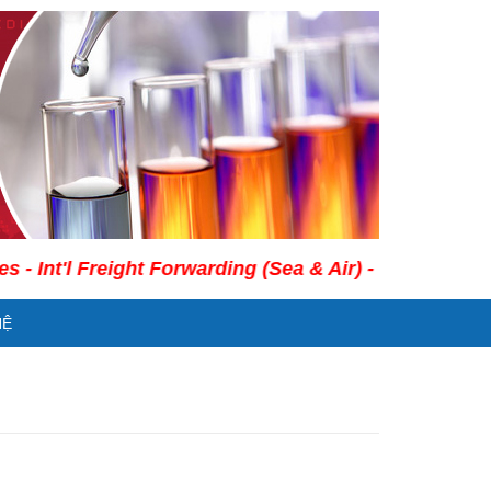
t'l Freight Forwarding (Sea & Air) - Legal Consultanc
HỆ