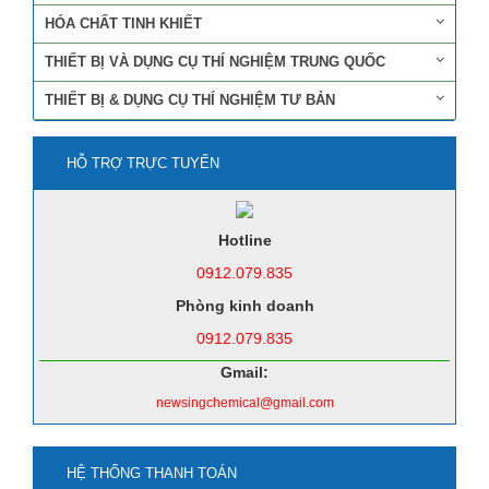
HÓA CHẤT TINH KHIẾT
THIẾT BỊ VÀ DỤNG CỤ THÍ NGHIỆM TRUNG QUỐC
THIẾT BỊ & DỤNG CỤ THÍ NGHIỆM TƯ BẢN
HỖ TRỢ TRỰC TUYẾN
Hotline
0912.079.835
Phòng kinh doanh
0912.079.835
Gmail:
newsingchemical@gmail.com
HỆ THỐNG THANH TOÁN