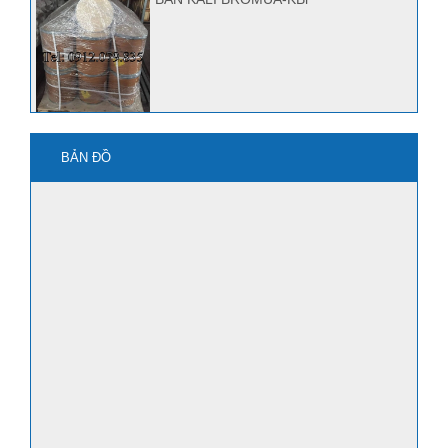
mua kbro3 ở đâu?
BẢN ĐỒ
Quảng Nam bán Kbr, Kbro3
mua axit HF ở đâu?