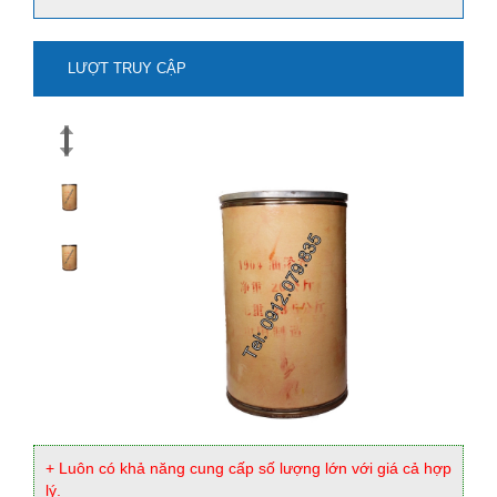
LƯỢT TRUY CẬP
mua natri stanat-na2sno3 ở đâu?
Xem thêm
+ Luôn có khả năng cung cấp số lượng lớn với giá cả hợp
lý.