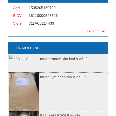
Agri
1505205150729
BIDV
15110000545626
Vietin
711AC3214433
Xem chi tiết
TIN MỚI ĐĂNG
mua bismuth kim loại ở đâu?
mua tuyết nhân tạo ở đâu ?
BÁN KALI BROMUA-KBr