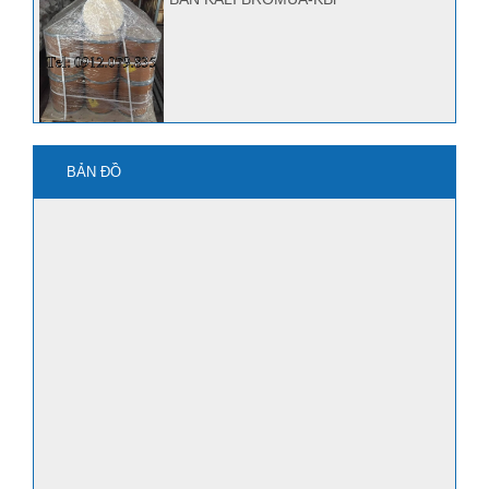
mua kbro3 ở đâu?
BẢN ĐỒ
Quảng Nam bán Kbr, Kbro3
mua axit HF ở đâu?