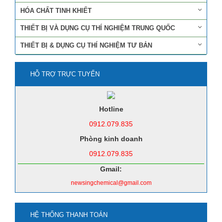
HÓA CHẤT TINH KHIẾT
THIẾT BỊ VÀ DỤNG CỤ THÍ NGHIỆM TRUNG QUỐC
THIẾT BỊ & DỤNG CỤ THÍ NGHIỆM TƯ BẢN
HỖ TRỢ TRỰC TUYẾN
Hotline
0912.079.835
Phòng kinh doanh
0912.079.835
Gmail:
newsingchemical@gmail.com
HỆ THỐNG THANH TOÁN