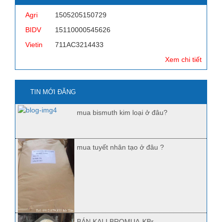
Agri
1505205150729
BIDV
15110000545626
Vietin
711AC3214433
Xem chi tiết
TIN MỚI ĐĂNG
mua bismuth kim loại ở đâu?
mua tuyết nhân tạo ở đâu ?
BÁN KALI BROMUA-KBr