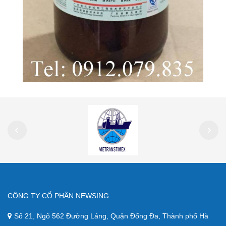
CÔNG TY CỔ PHẦN NEWSING
Số 21, Ngõ 562 Đường Láng, Quận Đống Đa, Thành phố Hà