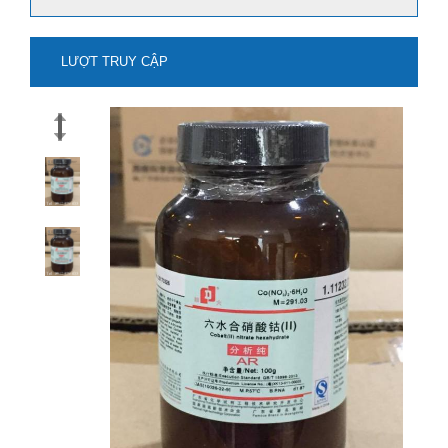
LƯỢT TRUY CẬP
mua natri stanat-na2sno3 ở đâu?
Xem thêm