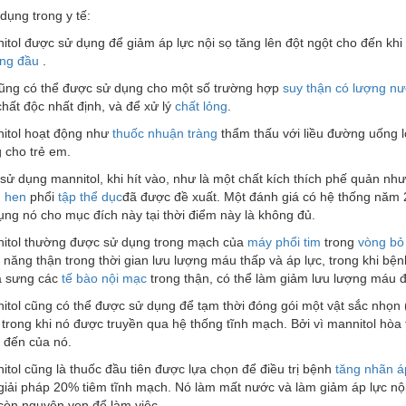
 dụng trong y tế:
itol được sử dụng để giảm áp lực nội sọ tăng lên đột ngột cho đến khi 
ng đầu
.
ũng có thể được sử dụng cho một số trường hợp
suy thận có lượng nư
chất độc nhất định, và để xử lý
chất lỏng
.
itol hoạt động như
thuốc nhuận tràng
thẩm thấu với liều đường uống 
g cho trẻ em.
 sử dụng mannitol, khi hít vào, như là một chất kích thích phế quản n
n
hen
phổi
tập thể dục
đã được đề xuất. Một đánh giá có hệ thống năm 
ụng nó cho mục đích này tại thời điểm này là không đủ.
itol thường được sử dụng trong mạch của
máy
phổi tim
trong
vòng bỏ 
 năng thận trong thời gian lưu lượng máu thấp và áp lực, trong khi b
 sưng các
tế bào nội mạc
trong thận, có thể làm giảm lưu lượng máu 
itol cũng có thể được sử dụng để tạm thời đóng gói một vật sắc nhọn 
 trong khi nó được truyền qua hệ thống tĩnh mạch. Bởi vì mannitol hòa
 đến của nó.
itol cũng là thuốc đầu tiên được lựa chọn để điều trị bệnh
tăng nhãn á
giải pháp 20% tiêm tĩnh mạch. Nó làm mất nước và làm giảm áp lực nội
còn nguyên vẹn để làm việc.