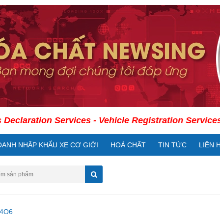
tion Services - Vehicle Registration Services - Int'l
OANH NHẬP KHẨU XE CƠ GIỚI
HOÁ CHẤT
TIN TỨC
LIÊN 
14O6