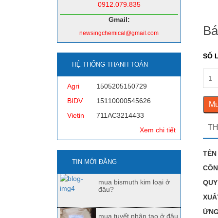
0912.079.835
Gmail:
Bá
newsingchemical@gmail.com
SỐ 
HỆ THỐNG THANH TOÁN
Agri
1505205150729
BIDV
15110000545626
Mu
Vietin
711AC3214433
TH
Xem chi tiết
TÊN
TIN MỚI ĐĂNG
CÔN
mua bismuth kim loại ở
QUY
đâu?
XUẤ
ỨNG
mua tuyết nhân tạo ở đâu