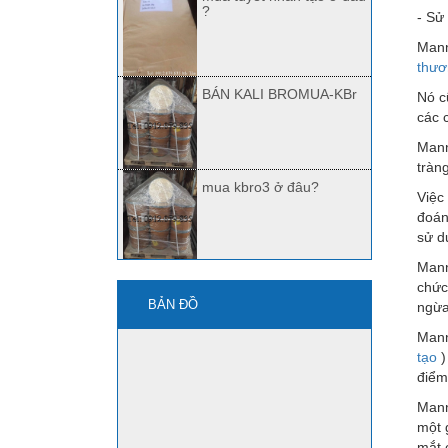
?
- Sử
Mann
thươ
BÁN KALI BROMUA-KBr
Nó c
các 
Mann
tràn
mua kbro3 ở đâu?
Việc
đoá
sử d
Mann
Quảng Nam bán Kbr,
chức
Kbro3
BẢN ĐỒ
ngừa
Mann
tạo
)
mua axit HF ở đâu?
điểm
Mann
một 
mắt 