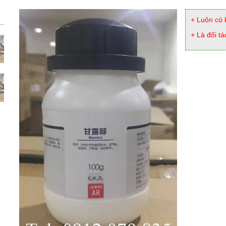
+ Luôn có 
+ Là đối tá