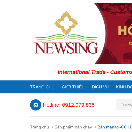
International Trade - Customs Declara
TRANG CHỦ
GIỚI THIỆU
DỊCH VỤ
KINH D
Hotline: 0912.079.835
Trang chủ
Sản phẩm bán chạy
Bán manitol-C6H