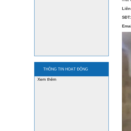
mua nano3 ở đâu?
Liên
SĐT:
Emai
mua bột sắt - iron powder
ở đâu?
Ứng dụng của bột sắt
nghiền - Iron powder
THÔNG TIN HOẠT ĐỘNG
Xem thêm
mua natri stanat-na2sno3
ở đâu?
Xem thêm