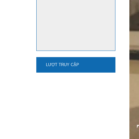
LƯỢT TRUY CẬP