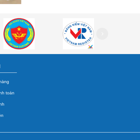
N
hàng
nh toán
̀nh
ên