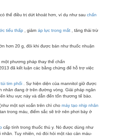
có thể điều trị dứt khoát hơn, ví dụ như sau
chấn
ớc tiểu thấp
, giảm
áp lực trong mắt
, tăng thải trừ
lớn hơn 20 g, đôi khi được bán như thuốc nhuận
hư một phương pháp thay thế chẩn
2013 đã kết luận các bằng chứng để hỗ trợ việc
túi tim phổi
. Sự hiện diện của mannitol giữ được
ệnh nhân đang ở trên đường vòng. Giải pháp ngăn
đến khu vực này và dẫn đến tổn thương tế bào.
(như một sợi xoắn trên chì cho
máy tạo nhịp nhân
 tan trong máu, điểm sắc sẽ trở nên phơi bày ở
p
cấp tính trong thuốc thú y. Nó được dùng như
 nhãn. Tuy nhiên, nó đòi hỏi một rào cản máu-