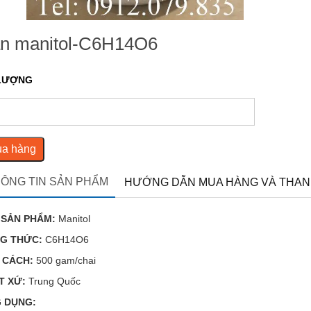
n manitol-C6H14O6
LƯỢNG
a hàng
ÔNG TIN SẢN PHẨM
HƯỚNG DẪN MUA HÀNG VÀ THAN
 SẢN PHẨM:
Manitol
G THỨC:
C6H14O6
 CÁCH:
500 gam/chai
T XỨ:
Trung Quốc
 DỤNG: