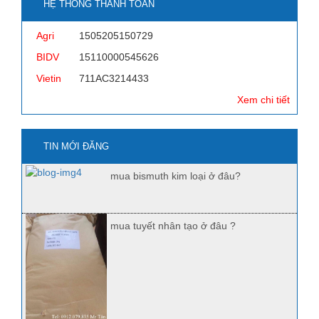
HỆ THỐNG THANH TOÁN
Agri
1505205150729
BIDV
15110000545626
Vietin
711AC3214433
Xem chi tiết
TIN MỚI ĐĂNG
mua bismuth kim loại ở đâu?
mua tuyết nhân tạo ở đâu ?