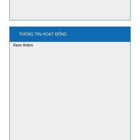
THÔNG TIN HOẠT ĐỘNG
mua nano3 ở đâu?
Xem thêm
mua bột sắt - iron powder ở đâu?
Ứng dụng của bột sắt nghiền - Iron
powder