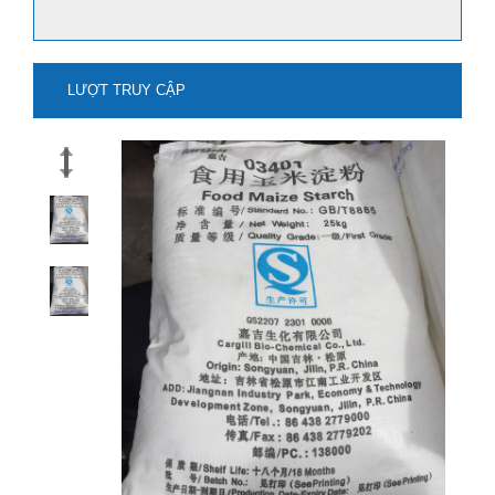
LƯỢT TRUY CẬP
mua natri stanat-na2sno3 ở đâu?
Xem thêm