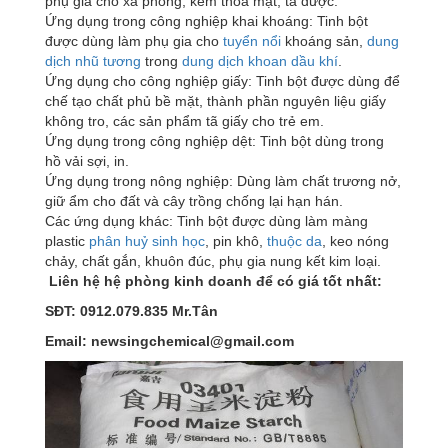
phụ gia cho xà phòng, kem thoa mặt, tá dược.
Ứng dụng trong công nghiệp khai khoáng: Tinh bột
được dùng làm phụ gia cho
tuyển nổi
khoáng sản,
dung
dịch nhũ tương
trong
dung dịch khoan
dầu khí
.
Ứng dụng cho công nghiệp giấy: Tinh bột được dùng để
chế tạo chất phủ bề mặt, thành phần nguyên liệu giấy
không tro, các sản phẩm tã giấy cho trẻ em.
Ứng dụng trong công nghiệp dệt: Tinh bột dùng trong
hồ vải sợi, in.
Ứng dụng trong nông nghiệp: Dùng làm chất trương nở,
giữ ẩm cho đất và cây trồng chống lại hạn hán.
Các ứng dụng khác: Tinh bột được dùng làm màng
plastic
phân huỷ sinh học
, pin khô,
thuộc da
, keo nóng
chảy, chất gắn, khuôn đúc, phụ gia nung kết kim loại.
Liên hệ hệ phòng kinh doanh để có giá tốt nhất:
SĐT: 0912.079.835 Mr.Tân
Email: newsingchemical@gmail.com