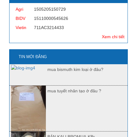
Agri
1505205150729
BIDV
15110000545626
Vietin
711AC3214433
Xem chi tiết
TIN MỚI ĐĂNG
mua bismuth kim loại ở đâu?
mua tuyết nhân tạo ở đâu ?
BÁN KALI BROMUA-KBr