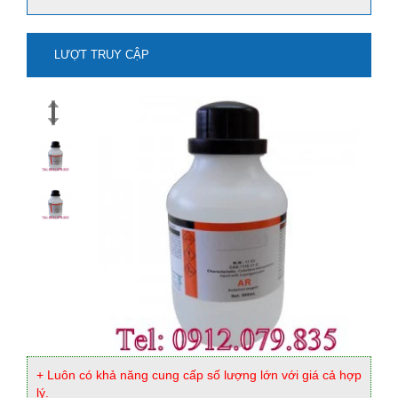
LƯỢT TRUY CẬP
mua natri stanat-na2sno3 ở đâu?
Xem thêm
+ Luôn có khả năng cung cấp số lượng lớn với giá cả hợp
lý.