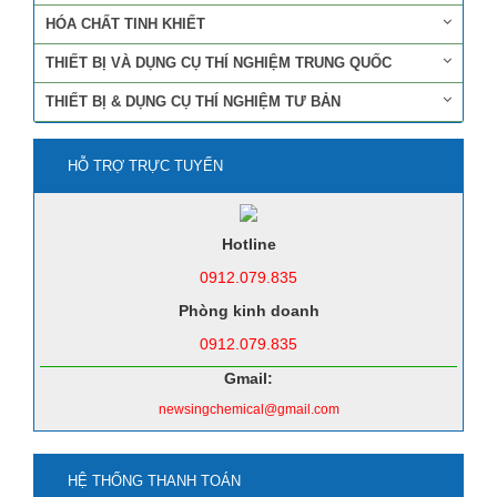
HÓA CHẤT TINH KHIẾT
THIẾT BỊ VÀ DỤNG CỤ THÍ NGHIỆM TRUNG QUỐC
THIẾT BỊ & DỤNG CỤ THÍ NGHIỆM TƯ BẢN
HỖ TRỢ TRỰC TUYẾN
Hotline
0912.079.835
Phòng kinh doanh
0912.079.835
Gmail:
newsingchemical@gmail.com
HỆ THỐNG THANH TOÁN