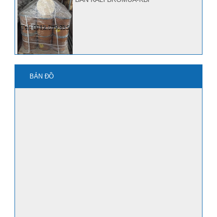
mua kbro3 ở đâu?
BẢN ĐỒ
Quảng Nam bán Kbr, Kbro3
mua axit HF ở đâu?