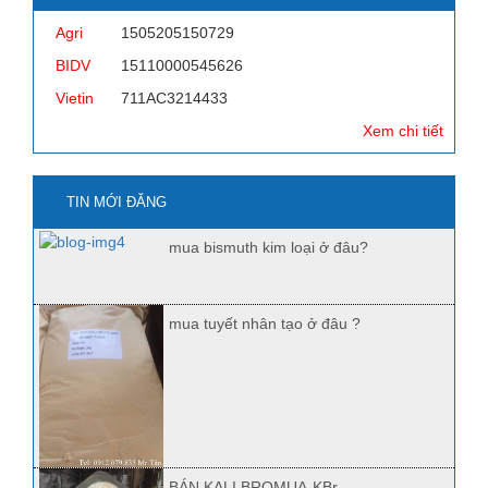
Agri
1505205150729
BIDV
15110000545626
Vietin
711AC3214433
Xem chi tiết
TIN MỚI ĐĂNG
mua bismuth kim loại ở đâu?
mua tuyết nhân tạo ở đâu ?
BÁN KALI BROMUA-KBr