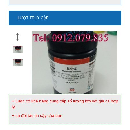
LƯỢT TRUY CẬP
mua natri stanat-na2sno3 ở đâu?
Xem thêm
+ Luôn có khả năng cung cấp số lượng lớn với giá cả hợp
lý.
+ Là đối tác tin cậy của bạn