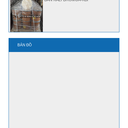
mua kbro3 ở đâu?
BẢN ĐỒ
Quảng Nam bán Kbr, Kbro3
mua axit HF ở đâu?