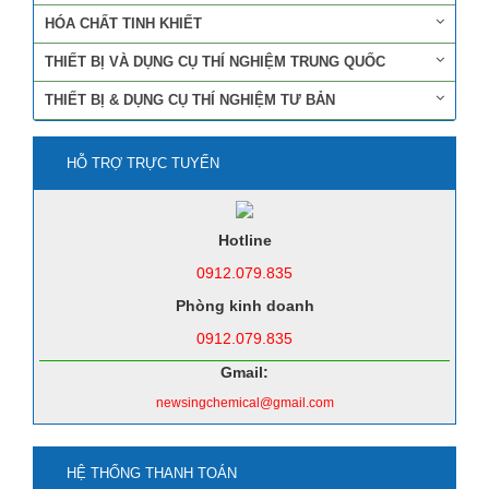
HÓA CHẤT TINH KHIẾT
THIẾT BỊ VÀ DỤNG CỤ THÍ NGHIỆM TRUNG QUỐC
THIẾT BỊ & DỤNG CỤ THÍ NGHIỆM TƯ BẢN
HỖ TRỢ TRỰC TUYẾN
Hotline
0912.079.835
Phòng kinh doanh
0912.079.835
Gmail:
newsingchemical@gmail.com
HỆ THỐNG THANH TOÁN