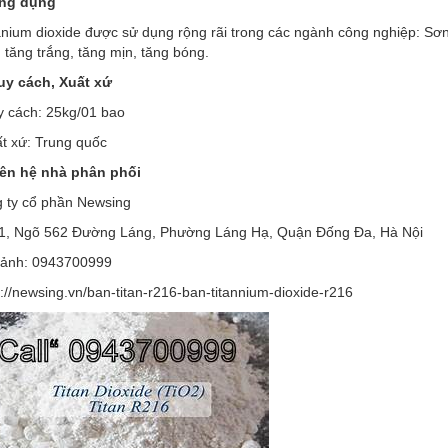
Ứng dụng
tanium dioxide được sử dụng rộng rãi trong các ngành công nghiệp: Sơ
 tăng trắng, tăng mịn, tăng bóng.
uy cách, Xuất xứ
y cách: 25kg/01 bao
ất xứ: Trung quốc
iên hệ nhà phân phối
 ty cổ phần Newsing
1, Ngõ 562 Đường Láng, Phường Láng Hạ, Quận Đống Đa, Hà Nội
ảnh: 0943700999
s://newsing.vn/ban-titan-r216-ban-titannium-dioxide-r216