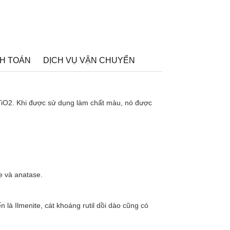
H TOÁN
DỊCH VỤ VẬN CHUYỂN
là TiO2. Khi được sử dụng làm chất màu, nó được
le và anatase.
là Ilmenite, cát khoáng rutil dồi dào cũng có