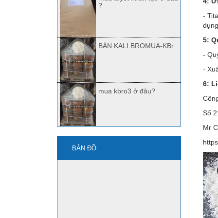
4: 
?
- Ti
dụng
5: Q
BÁN KALI BROMUA-KBr
- Qu
- Xu
6: L
mua kbro3 ở đâu?
Công
Số 2
Mr C
Quảng Nam bán Kbr,
http
Kbro3
BẢN ĐỒ
mua axit HF ở đâu?