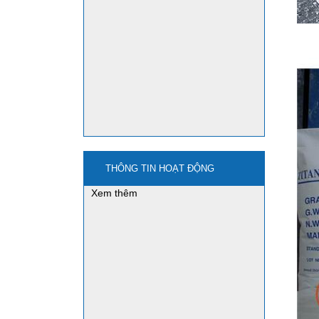
mua nano3 ở đâu?
mua bột sắt - iron powder
ở đâu?
Ứng dụng của bột sắt
nghiền - Iron powder
THÔNG TIN HOẠT ĐỘNG
Xem thêm
mua natri stanat-na2sno3
ở đâu?
Xem thêm