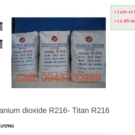
+ Luôn có 
+ Là đối tá
tanium dioxide R216- Titan R216
LƯỢNG