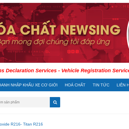
ration Services - Vehicle Registration Services - Int
OANH NHẬP KHẨU XE CƠ GIỚI
HOÁ CHẤT
TIN TỨC
LIÊN 
ioxide R216- Titan R216