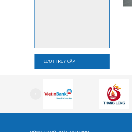
LƯỢT TRUY CẬP