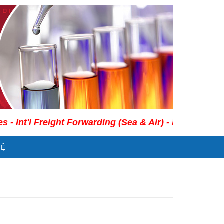
'l Freight Forwarding (Sea & Air) - Legal Consultancy
HỆ