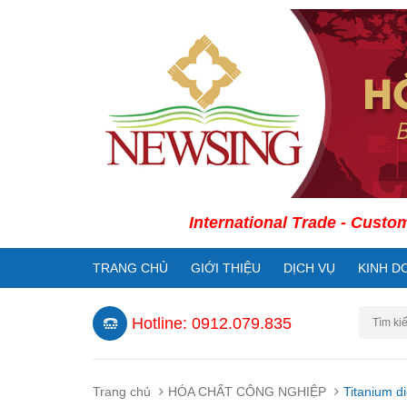
International Trade - Customs Decla
TRANG CHỦ
GIỚI THIỆU
DỊCH VỤ
KINH D
Hotline: 0912.079.835
Trang chủ
HÓA CHẤT CÔNG NGHIỆP
Titanium d