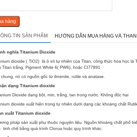
a hàng
ÔNG TIN SẢN PHẨM
HƯỚNG DẪN MUA HÀNG VÀ THAN
ịnh nghĩa Titanium Dioxide
tanium dioxide ( TiO2) là ô xít tự nhiên của Titan, công thức hóa học 
là Titan trắng, Pigment White 6( PW6), hoặc CI77891
i chung, nó có nguồn gốc từ ilmenite, rutile và anatase.
hận dạng Titanium dioxide
tanium Dioxide dạng bột, mịn, trắng, tan trong nước. Không độc hại
tanium dioxide xuất hiện trong tự nhiên dưới dạng các khoáng chất Ruti
ản xuất Titanium dioxide
ương pháp sản xuất phụ thuộc nguyên liệu. Nguồn khoáng chất phổ biến 
 tinh chế bằng quá trình Clorua hoặc quy trình khác.