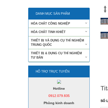
DANH MỤC SẢN PHẨM
HÓA CHẤT CÔNG NGHIỆP
HÓA CHẤT TINH KHIẾT
THIẾT BỊ VÀ DỤNG CỤ THÍ NGHIỆM
TRUNG QUỐC
THIẾT BỊ & DỤNG CỤ THÍ NGHIỆM
TƯ BẢN
HỖ TRỢ TRỰC TUYẾN
Ti
Hotline
0912.079.835
SỐ 
Phòng kinh doanh