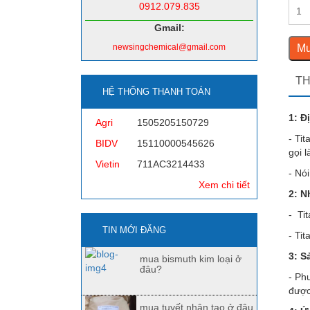
0912.079.835
Gmail:
Mu
newsingchemical@gmail.com
TH
HỆ THỐNG THANH TOÁN
1: Đ
Agri
1505205150729
- Ti
BIDV
15110000545626
gọi 
Vietin
711AC3214433
- Nó
Xem chi tiết
2: N
- Ti
TIN MỚI ĐĂNG
- Ti
3: S
mua bismuth kim loại ở
đâu?
- Ph
được
mua tuyết nhân tạo ở đâu