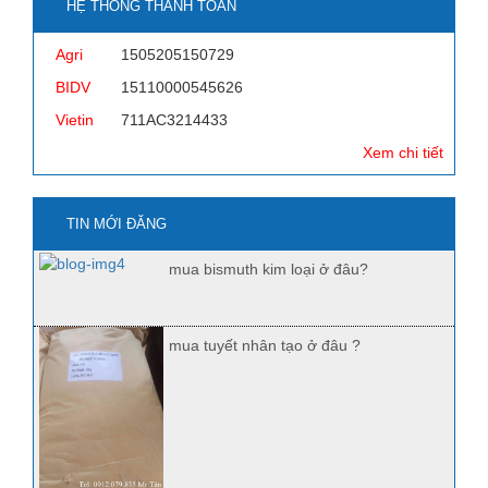
HỆ THỐNG THANH TOÁN
Agri
1505205150729
BIDV
15110000545626
Vietin
711AC3214433
Xem chi tiết
TIN MỚI ĐĂNG
mua bismuth kim loại ở đâu?
mua tuyết nhân tạo ở đâu ?