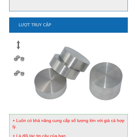
LƯỢT TRUY CẬP
mua natri stanat-na2sno3 ở đâu?
Xem thêm
+ Luôn có khả năng cung cấp số lượng lớn với giá cả hợp
lý.
+ Là đối tác tin cậy của bạn