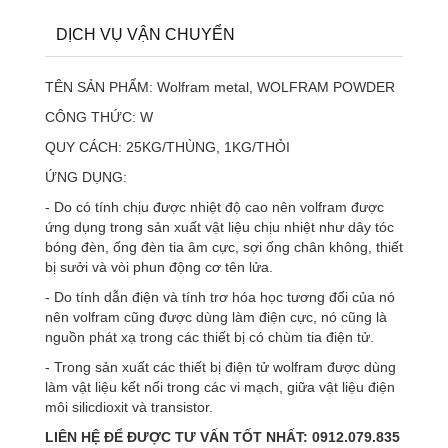
DỊCH VỤ VẬN CHUYỂN
TÊN SẢN PHẨM: Wolfram metal, WOLFRAM POWDER
CÔNG THỨC: W
QUY CÁCH: 25KG/THÙNG, 1KG/THỎI
ỨNG DỤNG:
- Do có tính chịu được nhiệt độ cao nên volfram được
ứng dụng trong sản xuất vật liệu chịu nhiệt như dây tóc
bóng đèn, ống đèn tia âm cực, sợi ống chân không, thiết
bị sưởi và vòi phun động cơ tên lửa.
- Do tính dẫn điện và tính trơ hóa học tương đối của nó
nên volfram cũng được dùng làm điện cực, nó cũng là
nguồn phát xạ trong các thiết bị có chùm tia điện tử.
- Trong sản xuất các thiết bị điện tử wolfram được dùng
làm vật liệu kết nối trong các vi mạch, giữa vật liệu điện
môi silicdioxit và transistor.
LIÊN HỆ ĐỂ ĐƯỢC TƯ VẤN TỐT NHẤT: 0912.079.835