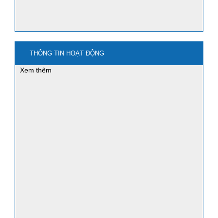
THÔNG TIN HOẠT ĐỘNG
mua nano3 ở đâu?
Xem thêm
mua bột sắt - iron powder ở đâu?
Ứng dụng của bột sắt nghiền - Iron
powder