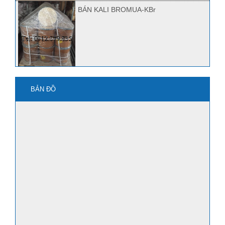
BÁN KALI BROMUA-KBr
mua kbro3 ở đâu?
BẢN ĐỒ
Quảng Nam bán Kbr, Kbro3
mua axit HF ở đâu?